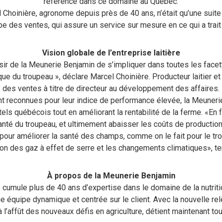
référence dans ce domaine au Québec.
l Choinière, agronome depuis près de 40 ans, n’était qu’une suite
e des ventes, qui assure un service sur mesure en ce qui a tra
Vision globale de l’entreprise laitière
ir de la Meunerie Benjamin de s’impliquer dans toutes les facette
que du troupeau », déclare Marcel Choinière. Producteur laitier et 
des ventes à titre de directeur au développement des affaires.
reconnues pour leur indice de performance élevée, la Meunerie 
tels québécois tout en améliorant la rentabilité de la ferme. «En f
anté du troupeau, et ultimement abaisser les coûts de production»
our améliorer la santé des champs, comme on le fait pour le trou
ion des gaz à effet de serre et les changements climatiques», ter
À propos de la Meunerie Benjamin
 cumule plus de 40 ans d’expertise dans le domaine de la nutrit
e équipe dynamique et centrée sur le client. Avec la nouvelle rel
 l’affût des nouveaux défis en agriculture, détient maintenant to