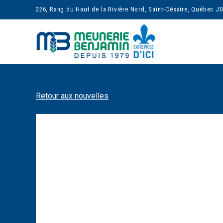
226, Rang du Haut de la Rivière Nord, Saint-Césaire, Québec J
Retour aux nouvelles