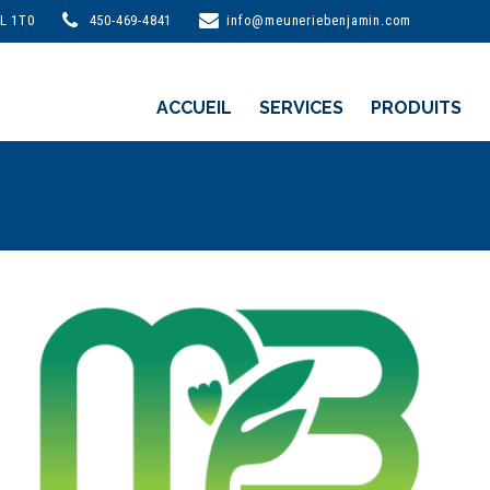
0L 1T0
450-469-4841
info@meuneriebenjamin.com
ACCUEIL
SERVICES
PRODUITS